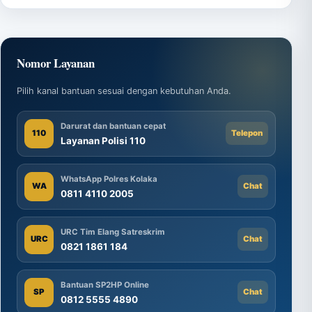
Nomor Layanan
Pilih kanal bantuan sesuai dengan kebutuhan Anda.
Darurat dan bantuan cepat
110
Telepon
Layanan Polisi 110
WhatsApp Polres Kolaka
WA
Chat
0811 4110 2005
URC Tim Elang Satreskrim
URC
Chat
0821 1861 184
Bantuan SP2HP Online
SP
Chat
0812 5555 4890