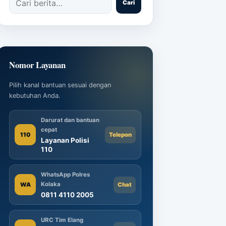
Cari
Nomor Layanan
Pilih kanal bantuan sesuai dengan
kebutuhan Anda.
Darurat dan bantuan
cepat
110
Telepon
Layanan Polisi
110
WhatsApp Polres
Kolaka
WA
Chat
0811 4110 2005
URC Tim Elang