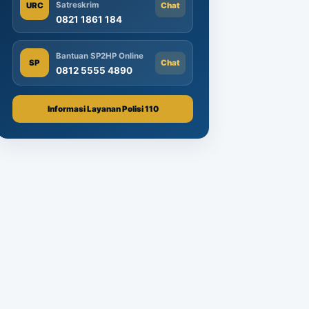
Satreskrim
URC
Chat
0821 1861 184
Bantuan SP2HP Online
SP
Chat
0812 5555 4890
Informasi Layanan Polisi 110